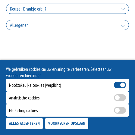
+0.00
Knoflooksaus
Keuze : Drankje erbij?
Zonder salade
+€1.50
Coca Cola
+0.00
Allergenen
Sambal
+€2.50
+€1.50
Geen aangegeven allergenen.
Coca Cola Zero
Cocktailsaus
+€2.50
+€1.50
Fanta Orange
We gebruiken cookies om uw ervaring te verbeteren. Selecteer uw
voorkeuren hieronder
+€2.50
Fanta Cassis
Noodzakelijke cookies (verplicht)
+€2.50
Analytische cookies
Marketing cookies
ALLES ACCEPTEREN
VOORKEUREN OPSLAAN
TOEVOEGEN