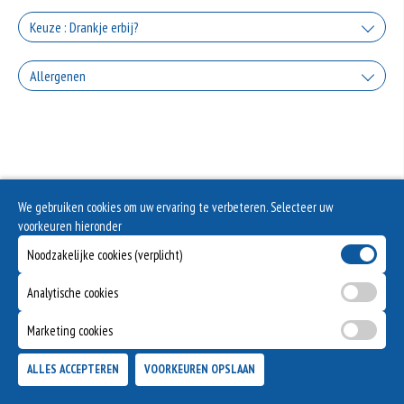
Keuze : Drankje erbij?
Coca Cola
Allergenen
+€2.50
Geen aangegeven allergenen.
Coca Cola Zero
+€2.50
Fanta Orange
We gebruiken cookies om uw ervaring te verbeteren. Selecteer uw
voorkeuren hieronder
+€2.50
Fanta Cassis
Noodzakelijke cookies (verplicht)
Analytische cookies
+€2.50
Marketing cookies
ALLES ACCEPTEREN
VOORKEUREN OPSLAAN
TOEVOEGEN