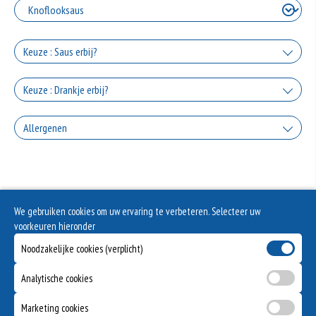
+0.00
Zonder salade
Keuze : Saus erbij?
+0.00
Knoflooksaus
Keuze : Drankje erbij?
+€1.50
Coca Cola
Allergenen
Sambal
+€2.50
+€1.50
Geen aangegeven allergenen.
Coca Cola Zero
Cocktailsaus
+€2.50
We gebruiken cookies om uw ervaring te verbeteren. Selecteer uw
+€1.50
Fanta Orange
voorkeuren hieronder
Noodzakelijke cookies (verplicht)
+€2.50
Fanta Cassis
Analytische cookies
+€2.50
Marketing cookies