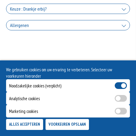
+0.00
Knoflooksaus
Keuze : Drankje erbij?
+€1.50
Coca Cola
Allergenen
Sambal
+€2.50
+€1.50
Geen aangegeven allergenen.
Coca Cola Zero
Cocktailsaus
+€2.50
+€1.50
Fanta Orange
We gebruiken cookies om uw ervaring te verbeteren. Selecteer uw
voorkeuren hieronder
+€2.50
Fanta Cassis
Noodzakelijke cookies (verplicht)
+€2.50
Analytische cookies
Marketing cookies
ALLES ACCEPTEREN
VOORKEUREN OPSLAAN
TOEVOEGEN