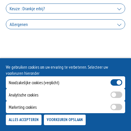
+0.00
Knoflooksaus
Keuze : Drankje erbij?
+€1.50
Coca Cola
Allergenen
Sambal
+€2.50
+€1.50
Geen aangegeven allergenen.
Coca Cola Zero
Cocktailsaus
+€2.50
+€1.50
Fanta Orange
We gebruiken cookies om uw ervaring te verbeteren. Selecteer uw
voorkeuren hieronder
+€2.50
Fanta Cassis
Noodzakelijke cookies (verplicht)
+€2.50
Analytische cookies
Marketing cookies
ALLES ACCEPTEREN
VOORKEUREN OPSLAAN
TOEVOEGEN