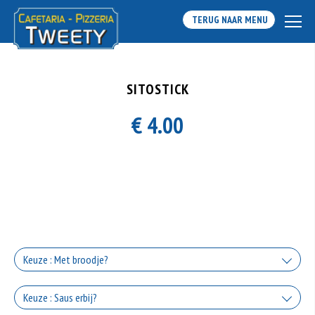
TERUG NAAR MENU
SITOSTICK
€ 4.00
Keuze : Met broodje?
Met broodje
Keuze : Saus erbij?