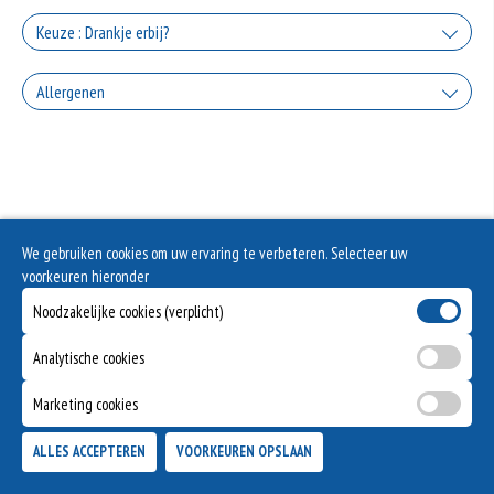
+0.00
Knoflooksaus
Keuze : Drankje erbij?
+€1.50
Coca Cola
Allergenen
Sambal
+€2.50
+€1.50
Geen aangegeven allergenen.
Coca Cola Zero
Cocktailsaus
+€2.50
+€1.50
Fanta Orange
We gebruiken cookies om uw ervaring te verbeteren. Selecteer uw
voorkeuren hieronder
+€2.50
Fanta Cassis
Noodzakelijke cookies (verplicht)
+€2.50
Analytische cookies
Marketing cookies
ALLES ACCEPTEREN
VOORKEUREN OPSLAAN
TOEVOEGEN