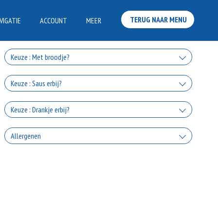
TERUG NAAR MENU
VIGATIE
ACCOUNT
MEER
Keuze : Met broodje?
Met broodje
Keuze : Saus erbij?
+0.00
Knoflooksaus
Keuze : Drankje erbij?
+€1.50
Coca Cola
Allergenen
Sambal
+€2.50
+€1.50
Geen aangegeven allergenen.
Coca Cola Zero
Cocktailsaus
+€2.50
+€1.50
Fanta Orange